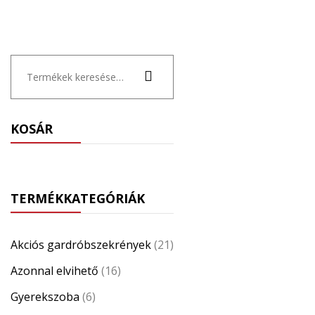
Keresés
a
következőre:
KOSÁR
TERMÉKKATEGÓRIÁK
Akciós gardróbszekrények
(21)
Azonnal elvihető
(16)
Gyerekszoba
(6)