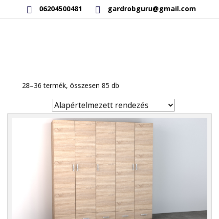
06204500481
gardrobguru@gmail.com
AKCIÓS TERMÉKEK
RAKTÁRON LÉVŐ TERMÉKEK
28–36 termék, összesen 85 db
SAJÁT GYÁRTÁSÚ TERMÉKEK
KAPCSOLAT