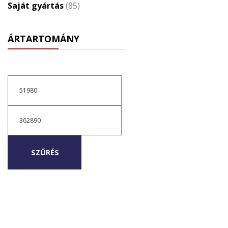
Saját gyártás
(85)
ÁRTARTOMÁNY
Min
ár
Max
ár
SZŰRÉS