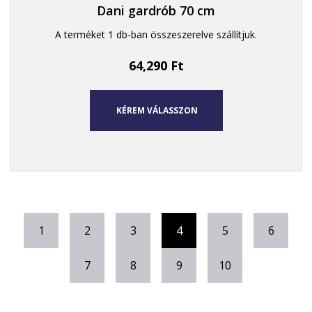
Dani gardrób 70 cm
A terméket 1 db-ban összeszerelve szállítjuk.
64,290
Ft
KÉREM VÁLASSZON
1
2
3
4
5
6
7
8
9
10