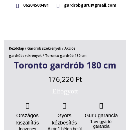
06204500481
gardrobguru@gmail.com
AKCIÓS TERMÉKEK
RAKTÁRON LÉVŐ TERMÉKEK
Kezdőlap
/
Gardrób szekrények
/
Akciós
SAJÁT GYÁRTÁSÚ TERMÉKEK
gardróbszekrények
/ Toronto gardrób 180 cm
Toronto gardrób 180 cm
KAPCSOLAT
176,220
Ft
Elfogyott
Országos
Gyors
Guru garancia
1 év gyártói
kiszállítás
kézbesítés
garancia
Ingyenes
Akár 1 héten belül