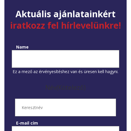
Aktuális ajánlatainkért
iratkozz fel hírlevelünkre!
Name
Ez a mező az érvényesítéshez van és üresen kell hagyni.
Név
(Kötelező)
E-mail cím