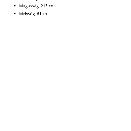
Magasság: 215 cm
Mélység: 61 cm
Csak le kell adnod a
rendelést
Munkatársaink
mindenben segítenek!
A megrendelt bútor ingyenes