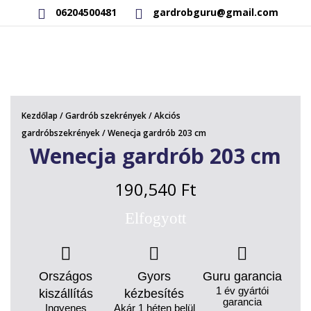
06204500481
gardrobguru@gmail.com
AKCIÓS TERMÉKEK
RAKTÁRON LÉVŐ TERMÉKEK
Kezdőlap
/
Gardrób szekrények
/
Akciós
SAJÁT GYÁRTÁSÚ TERMÉKEK
gardróbszekrények
/ Wenecja gardrób 203 cm
Wenecja gardrób 203 cm
KAPCSOLAT
190,540
Ft
Elfogyott
Országos
Gyors
Guru garancia
1 év gyártói
kiszállítás
kézbesítés
garancia
Ingyenes
Akár 1 héten belül