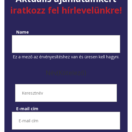
iratkozz fel hírlevelünkre!
Name
Ez a mező az érvényesítéshez van és üresen kell hagyni.
Név
(Kötelező)
E-mail cím