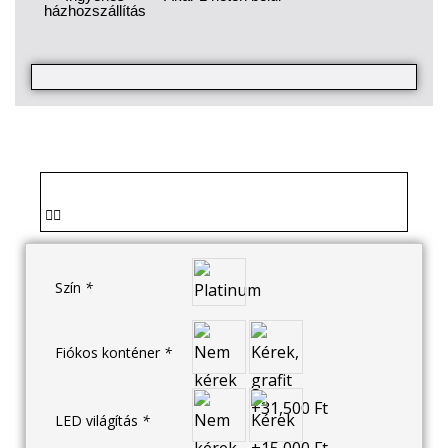
házhozszállítás
Szín
*
Fiókos konténer
*
LED világítás
*