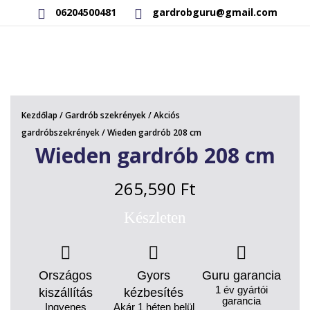
06204500481
gardrobguru@gmail.com
AKCIÓS TERMÉKEK
RAKTÁRON LÉVŐ TERMÉKEK
Kezdőlap
/
Gardrób szekrények
/
Akciós
SAJÁT GYÁRTÁSÚ TERMÉKEK
gardróbszekrények
/ Wieden gardrób 208 cm
Wieden gardrób 208 cm
KAPCSOLAT
265,590
Ft
Készleten
Országos
Gyors
Guru garancia
1 év gyártói
kiszállítás
kézbesítés
garancia
Ingyenes
Akár 1 héten belül