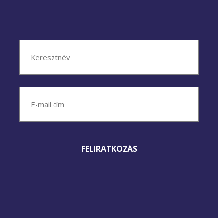
Név
(Kötelező)
Keresztnév
E-
mail
cím