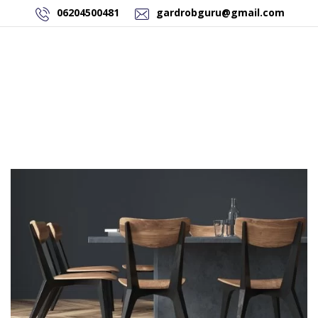
06204500481
gardrobguru@gmail.com
AKCIÓS TERMÉKEK
RAKTÁRON LÉVŐ TERMÉKEK
SAJÁT GYÁRTÁSÚ TERMÉKEK
KAPCSOLAT